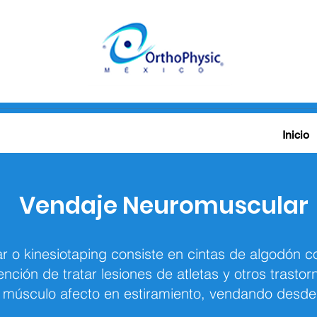
 5652 1951
|
gabypesa@hotmail.com
Inicio
Vendaje Neuromuscular
 o kinesiotaping consiste en cintas de algodón co
ención de tratar lesiones de atletas y otros trastorn
l músculo afecto en estiramiento, vendando desde