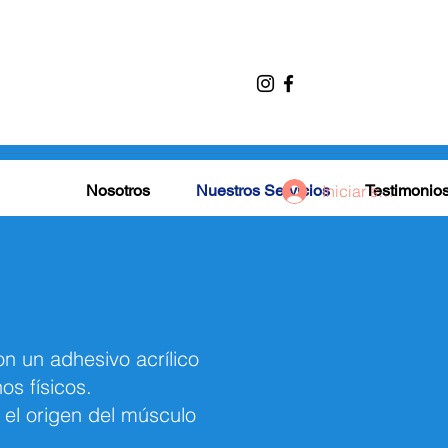
Nosotros
Nuestros Servicios
Iniciar sesión
Testimonio
n un adhesivo acrílico
os físicos.
 el origen del músculo