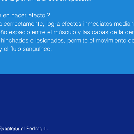
e en hacer efecto ?
a correctamente, logra efectos inmediatos mediant
eño espacio entre el músculo y las capas de la de
 hinchados o lesionados, permite el movimiento de
 el flujo sanguíneo.
 Fuentes del Pedregal.
tmail.com