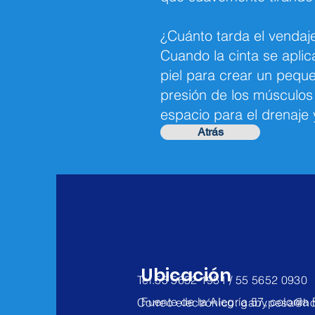
¿Cuánto tarda el vendaj
Cuando la cinta se aplic
piel para crear un pequ
presión de los músculos
espacio para el drenaje y
Atrás
Ubicación
Tel.55 5652 1951 / 55 5652 0930
Fuente de la Alegría 57, colonia
Correo electrónico:
gabypesa@ho