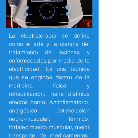
La electroterapia se define
como el arte y la ciencia del
tratamiento de lesiones y
enfermedades por medio de la
electricidad. Es una técnica
que se engloba dentro de la
medicina física y
rehabilitación. Tiene distintos
efectos como: Antinflamatorio,
analgésico, potenciación
neuro-muscular, térmico,
fortalecimiento muscular, mejor
transporte de medicamentos,