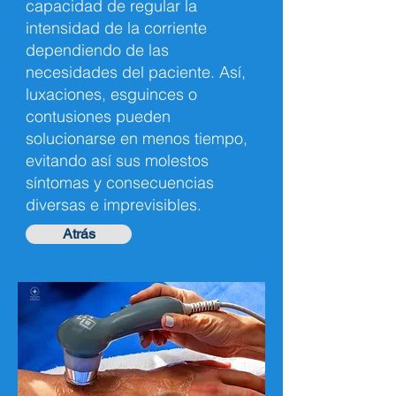
capacidad de regular la
intensidad de la corriente
dependiendo de las
necesidades del paciente. Así,
luxaciones, esguinces o
contusiones pueden
solucionarse en menos tiempo,
evitando así sus molestos
síntomas y consecuencias
diversas e imprevisibles.
Atrás