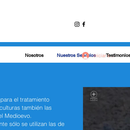
Nosotros
Nuestros Servicios
Iniciar sesión
Testimonio
para el tratamiento
culturas también las
el Medioevo.
e sólo se utilizan las de