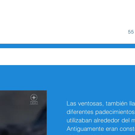
55
Las ventosas, también ll
diferentes padecimientos
utilizaban alrededor del
Antiguamente eran constru