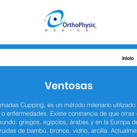
 5652 1951
|
gabypesa@hotmail.com
Inicio
Ventosas
amadas Cupping, es un método milenario utilizado 
 o enfermedades. Existe constancia de que otras 
 mundo: griegos, egipcios, árabes y en la Europa d
idas de bambú, bronce, vidrio, arcilla. Actualment