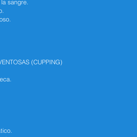
 la sangre.
o.
oso.
VENTOSAS (CUPPING)
ueca.
tico.