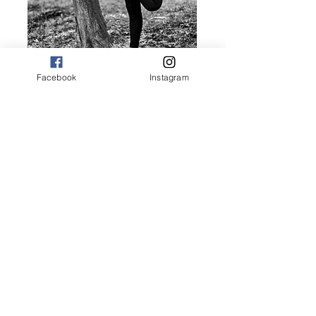
Facebook
Instagram
Ubicación
Fuente de la Alegría 57, colonia Fuentes
del Pedregal.
C.P.14140 Ciudad de México, México
Tel.55
5652 1951
/
55
5652 0930
Correo electrónico:
gabypesa@hotmail.com